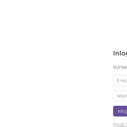
Inl
Vul hi
Inlo
Maak h