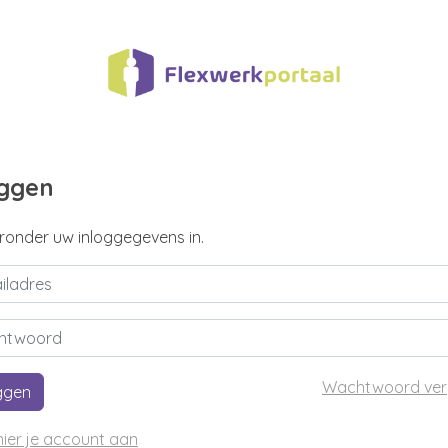
oggen
eronder uw inloggegevens in.
Wachtwoord ver
ggen
ier je account aan